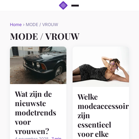
Home
› MODE / VROUW
MODE / VROUW
Wat zijn de
Welke
nieuwste
modeaccessoires
modetrends
zijn
voor
essentieel
vrouwen?
voor elke
4 novembre 2025
7 min