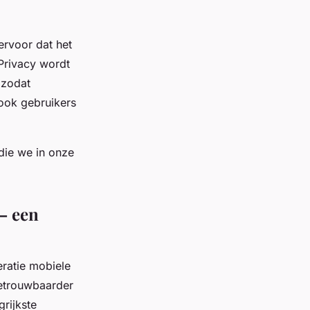
 ervoor dat het
Privacy wordt
 zodat
t ook gebruikers
 die we in onze
– een
ratie mobiele
betrouwbaarder
grijkste