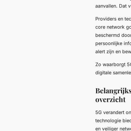
aanvallen. Dat 
Providers en tec
core network go
beschermd door 
persoonlijke inf
alert zijn en b
Zo waarborgt 5G 
digitale samenl
Belangrijk
overzicht
5G verandert on
technologie bie
en veiliger netw