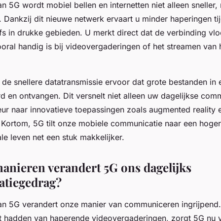
 5G wordt mobiel bellen en internetten niet alleen sneller
 Dankzij dit nieuwe netwerk ervaart u minder haperingen ti
fs in drukke gebieden. U merkt direct dat de verbinding vl
oral handig is bij videovergaderingen of het streamen van 
 de snellere datatransmissie ervoor dat grote bestanden i
d en ontvangen. Dit versnelt niet alleen uw dagelijkse com
ur naar innovatieve toepassingen zoals augmented reality e
. Kortom, 5G tilt onze mobiele communicatie naar een hoger
le leven net een stuk makkelijker.
anieren verandert 5G ons dagelijks
tiegedrag?
an 5G verandert onze manier van communiceren ingrijpend
t hadden van haperende videovergaderingen, zorgt 5G nu 