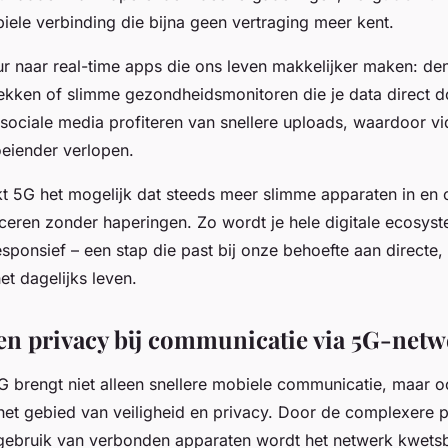
biele verbinding die bijna geen vertraging meer kent.
ur naar real-time apps die ons leven makkelijker maken: den
ekken of slimme gezondheidsmonitoren die je data direct d
 sociale media profiteren van snellere uploads, waardoor vid
oeiender verlopen.
 5G het mogelijk dat steeds meer slimme apparaten in en 
eren zonder haperingen. Zo wordt je hele digitale ecosys
ponsief – een stap die past bij onze behoefte aan directe,
et dagelijks leven.
 en privacy bij communicatie via 5G-net
 brengt niet alleen snellere mobiele communicatie, maar 
het gebied van veiligheid en privacy. Door de complexere p
 gebruik van verbonden apparaten wordt het netwerk kwets