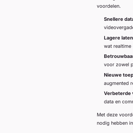
voordelen.
Snellere dat
videovergade
Lagere laten
wat realtime
Betrouwbaar
voor zowel pe
Nieuwe toep
augmented re
Verbeterde v
data en comm
Met deze voorde
nodig hebben in