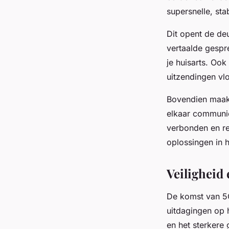
supersnelle, sta
Dit opent de de
vertaalde gespr
je huisarts. Ook
uitzendingen vl
Bovendien maakt
elkaar communic
verbonden en res
oplossingen in h
Veiligheid
De komst van 5G
uitdagingen op 
en het sterkere