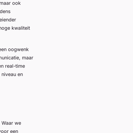
, maar ook
jdens
oeiender
hoge kwaliteit
n een oogwenk
municatie, maar
n real-time
 niveau en
. Waar we
voor een