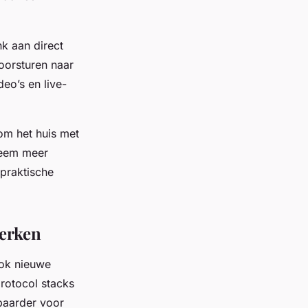
k aan direct
oorsturen naar
eo’s en live-
om het huis met
teem meer
 praktische
werken
ook nieuwe
rotocol stacks
baarder voor