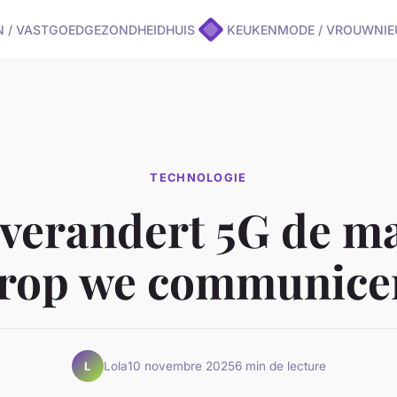
N / VASTGOED
GEZONDHEID
HUIS
KEUKEN
MODE / VROUW
NI
TECHNOLOGIE
verandert 5G de m
rop we communice
Lola
10 novembre 2025
6 min de lecture
L