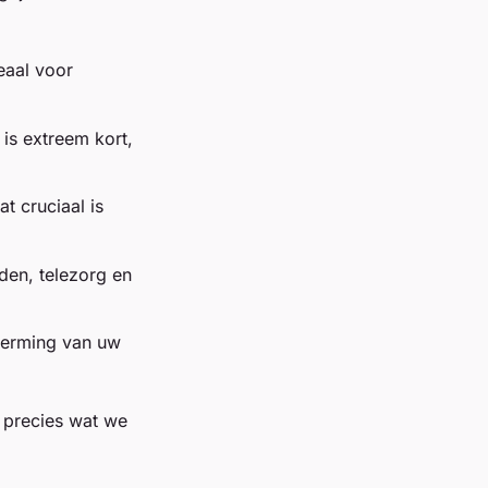
eaal voor
is extreem kort,
t cruciaal is
den, telezorg en
herming van uw
– precies wat we