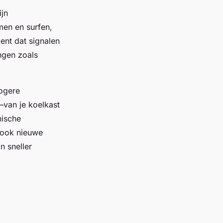
ijn
men en surfen,
ent dat signalen
ngen zoals
hogere
—van je koelkast
nische
 ook nieuwe
n sneller